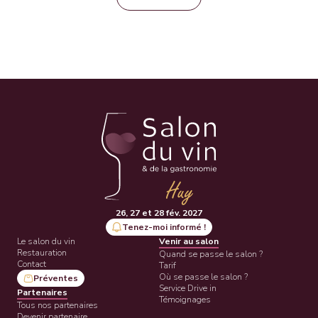
26, 27 et 28 fév. 2027
Tenez-moi informé !
Le salon du vin
Venir au salon
Restauration
Quand se passe le salon ?
Contact
Tarif
Où se passe le salon ?
Préventes
Service Drive in
Partenaires
Témoignages
Tous nos partenaires
Devenir partenaire