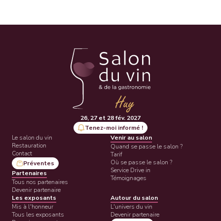
26, 27 et 28 fév. 2027
Tenez-moi informé !
Le salon du vin
Venir au salon
Restauration
Quand se passe le salon ?
Contact
Tarif
Où se passe le salon ?
Préventes
Service Drive in
Partenaires
Témoignages
Tous nos partenaires
Devenir partenaire
Les exposants
Autour du salon
Mis à l'honneur
L'univers du vin
Tous les exposants
Devenir partenaire