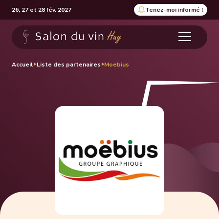
26, 27 et 28 fév. 2027
Tenez-moi informé !
Accueil
Liste des partenaires
Moebius