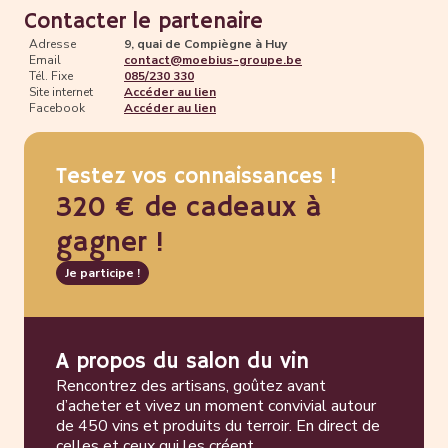
Contacter le partenaire
Adresse
9, quai de Compiègne à Huy
Email
contact@moebius-groupe.be
Tél. Fixe
085/230 330
Site internet
Accéder au lien
Facebook
Accéder au lien
Testez vos connaissances !
320 € de cadeaux à
gagner !
Je participe !
A propos du salon du vin
Rencontrez des artisans, goûtez avant
d’acheter et vivez un moment convivial autour
de 450 vins et produits du terroir. En direct de
celles et ceux qui les créent.