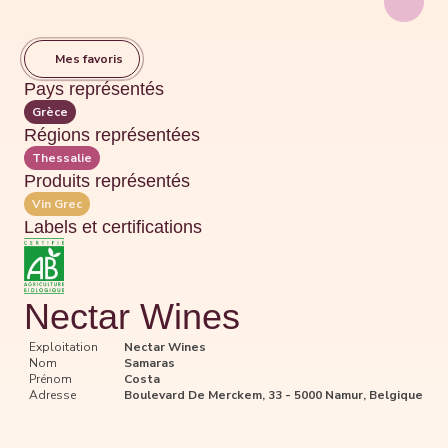
Mes favoris
Pays représentés
Grèce
Régions représentées
Thessalie
Produits représentés
Vin Grec
Labels et certifications
Nectar Wines
Exploitation
Nectar Wines
Nom
Samaras
Prénom
Costa
Adresse
Boulevard De Merckem, 33 - 5000 Namur, Belgique