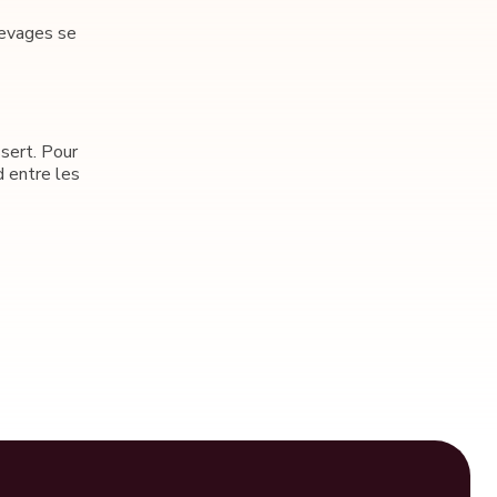
levages se
ssert. Pour
d entre les