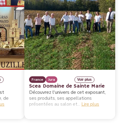
r
France
Jura
s
Voir plus
Scea Domaine de Sainte Marie
est
Découvrez l'univers de cet exposant,
e, de
ses produits, ses appellations
lus
présentées au salon et...
Lire plus