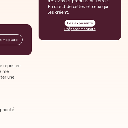
450 vins et produits du terroir.
En direct de celles et ceux qui
les créent.
Les exposants
Préparer ma visite
ns ma place
e repris en
je me
rter une
riorité.