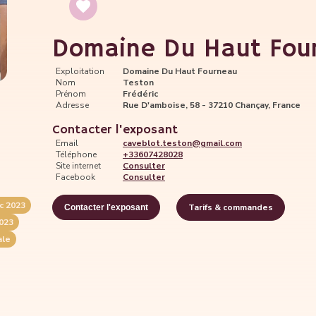
Domaine Du Haut Fou
Exploitation
Domaine Du Haut Fourneau
Nom
Teston
Prénom
Frédéric
Adresse
Rue D'amboise, 58 - 37210 Chançay, France
Contacter l'exposant
Email
caveblot.teston@gmail.com
Téléphone
+33607428028
Site internet
Consulter
Facebook
Consulter
c 2023
Tarifs & commandes
Contacter l'exposant
023
ale