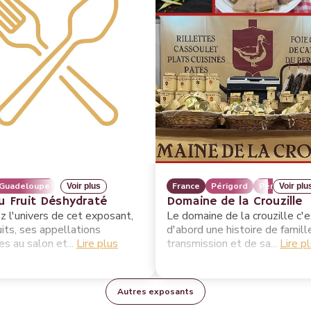
Guadeloupe
France
Périgord
Périgord Noi
Voir plus
Voir plu
u Fruit Déshydraté
Domaine de la Crouzille
 l'univers de cet exposant,
Le domaine de la crouzille c'
its, ses appellations
d'abord une histoire de famill
s au salon et...
Lire plus
transmission et de sa...
Lire p
Autres exposants