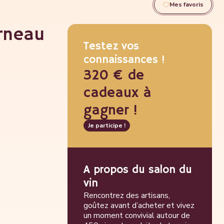
Mes favoris
rneau
Testez vos
connaissances !
320 € de
cadeaux à
gagner !
Je participe !
A propos du salon du
vin
Rencontrez des artisans,
goûtez avant d’acheter et vivez
un moment convivial autour de