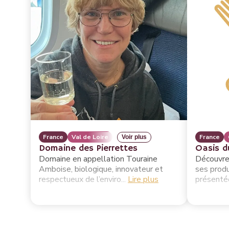
France
Val de Loire
France
Voir plus
Domaine des Pierrettes
Oasis d
Domaine en appellation Touraine
Découvrez
Amboise, biologique, innovateur et
ses produ
respectueux de l’enviro...
Lire plus
présentée